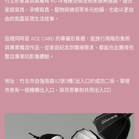
竹北形象寫真館擁有 60 坪寬敞空間及商業級無縫牆，適合
家庭寫真、孕婦寫真、寵物與情侶等多元拍攝，也能以更自
由的氛圍呈現生活故事。
這裡同時是 ACE CARD 的專屬形象棚，能進行高階形象照
與專業職涯作品。從家庭紀念到職場需求，都能在此獲得完
整且專業的影像體驗。
地址：竹北市自強南路52號3樓(出入口於成功二街，華燈
市旁有一個柵欄出入口，與貝思擊劍共用出入口)